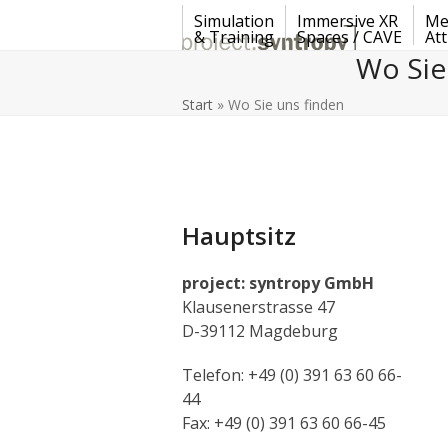
Skip
Simulation
Immersive XR
Me
to
& Training
Spaces / CAVE
At
content
Wo Sie
Start
»
Wo Sie uns finden
Hauptsitz
project: syntropy GmbH
Klausenerstrasse 47
D-39112 Magdeburg
Telefon: +49 (0) 391 63 60 66-
44
Fax: +49 (0) 391 63 60 66-45