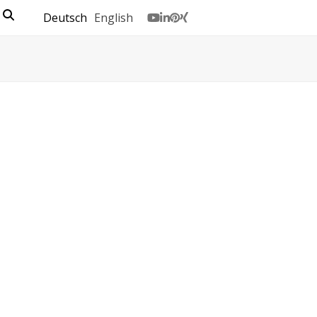
Deutsch
English
Youtube
LinkedIn
Pinterest
Xing