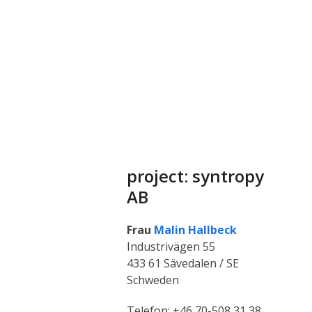
project: syntropy
AB
Frau
Malin Hallbeck
Industrivägen 55
433 61 Sävedalen / SE
Schweden
Telefon: ‭+46 70-508 31 38‬