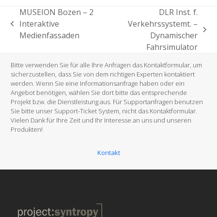
MUSEION Bozen – 2
DLR Inst. f.
Interaktive
Verkehrssystemt. –
vorheriger
Nächster
Medienfassaden
Dynamischer
Beitrag:
Beitrag:
Fahrsimulator
Bitte verwenden Sie für alle Ihre Anfragen das Kontaktformular, um
sicherzustellen, dass Sie von dem richtigen Experten kontaktiert
werden. Wenn Sie eine Informationsanfrage haben oder ein
Angebot benötigen, wählen Sie dort bitte das entsprechende
Projekt bzw. die Dienstleistung aus. Für Supportanfragen benutzen
Sie bitte unser Support-Ticket System, nicht das Kontaktformular.
Vielen Dank für Ihre Zeit und Ihr Interesse an uns und unseren
Produkten!
Kontakt