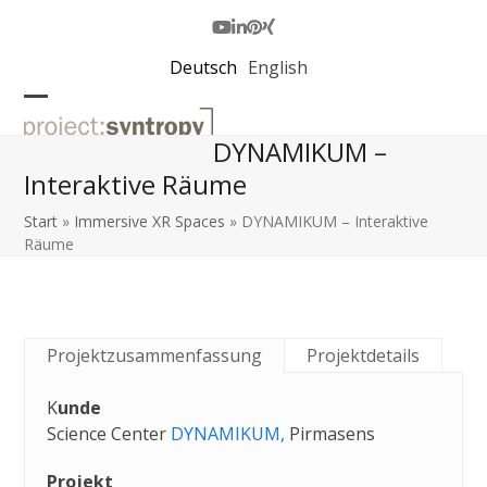
Skip
to
Youtube
LinkedIn
Pinterest
Xing
content
Deutsch
English
Open
Close
DYNAMIKUM –
mobile
mobile
Interaktive Räume
menu
menu
Start
»
Immersive XR Spaces
»
DYNAMIKUM – Interaktive
Räume
Projektzusammenfassung
Projektdetails
K
unde
Science Center
DYNAMIKUM,
Pirmasens
Projekt