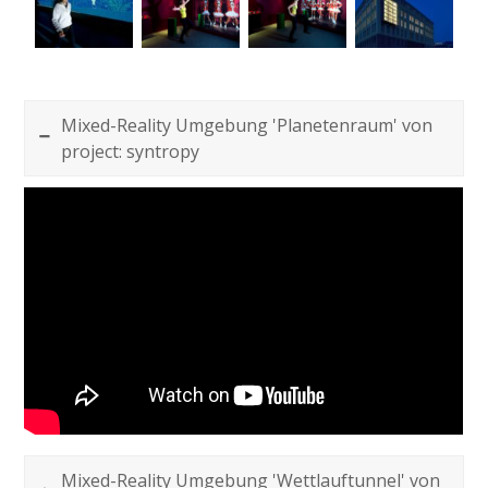
Mixed-Reality Umgebung 'Planetenraum' von
project: syntropy
Mixed-Reality Umgebung 'Wettlauftunnel' von