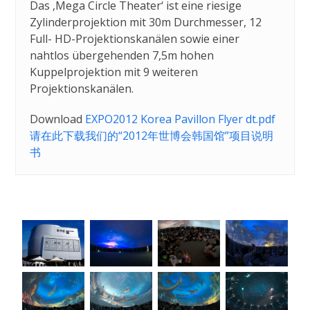
Das ‚Mega Circle Theater‘ ist eine riesige
Zylinderprojektion mit 30m Durchmesser, 12
Full- HD-Projektionskanälen sowie einer
nahtlos übergehenden 7,5m hohen
Kuppelprojektion mit 9 weiteren
Projektionskanälen.
Download
EXPO2012 Korea Pavillon Flyer dt.pdf
请在
此
下载
我们
的“
2012
年
世
博
会
韩国
馆
”
项目
说明
书