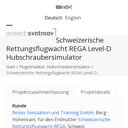
Skip
to
Youtube
LinkedIn
Pinterest
Xing
content
Deutsch
English
Open
Close
Schweizerische
mobile
mobile
Rettungsflugwacht REGA Level-D
menu
menu
Hubschraubersimulator
Start
»
Flugsimulator
,
Hubschraubersimulator
»
Schweizerische Rettungsflugwacht REGA Level-D…
Projektzusammenfassung
Projektdetails
Kunde
Reiser Simulation und Training GmbH
, Berg-
Höhenrain, für den Endnutzer
Schweizerische
Rettungsflugwacht REGA
, Schweiz.