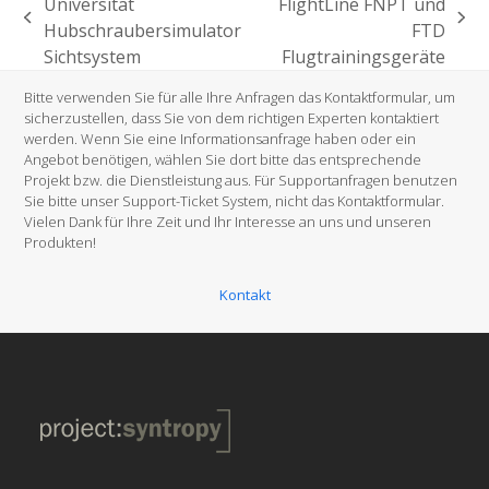
Universität
FlightLine FNPT und
vorheriger
Nächster
Hubschraubersimulator
FTD
Beitrag:
Beitrag:
Sichtsystem
Flugtrainingsgeräte
Bitte verwenden Sie für alle Ihre Anfragen das Kontaktformular, um
sicherzustellen, dass Sie von dem richtigen Experten kontaktiert
werden. Wenn Sie eine Informationsanfrage haben oder ein
Angebot benötigen, wählen Sie dort bitte das entsprechende
Projekt bzw. die Dienstleistung aus. Für Supportanfragen benutzen
Sie bitte unser Support-Ticket System, nicht das Kontaktformular.
Vielen Dank für Ihre Zeit und Ihr Interesse an uns und unseren
Produkten!
Kontakt