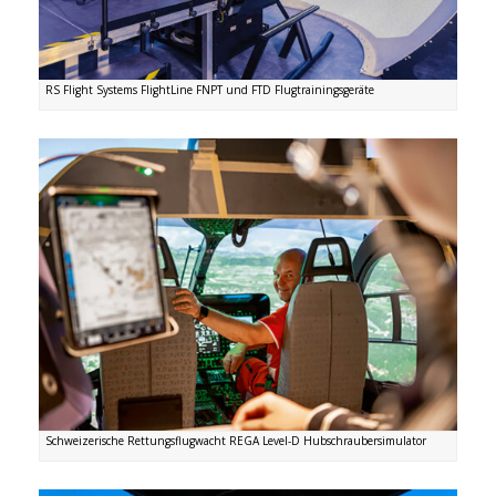
RS Flight Systems FlightLine FNPT und FTD Flugtrainingsgeräte
Schweizerische Rettungsflugwacht REGA Level-D Hubschraubersimulator