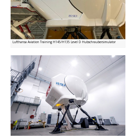
Lufthansa Aviation Training H145/H135 Level D Hubschraubersimulator