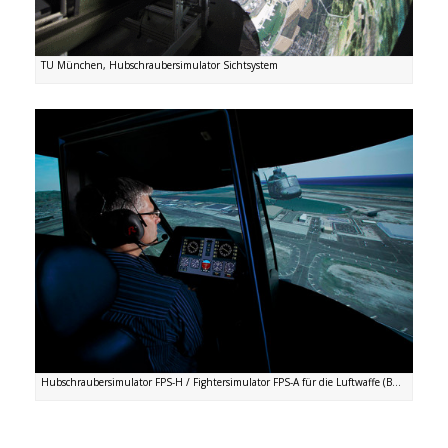
TU München, Hubschraubersimulator Sichtsystem
Hubschraubersimulator FPS-H / Fightersimulator FPS-A für die Luftwaffe (B...