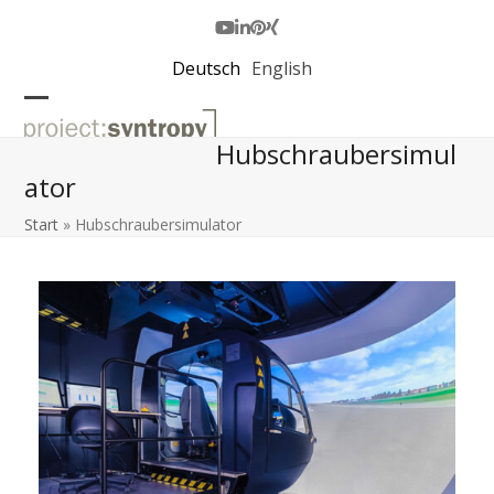
Skip
to
Youtube
LinkedIn
Pinterest
Xing
content
Deutsch
English
Open
Close
Hubschraubersimul
mobile
mobile
ator
menu
menu
Start
»
Hubschraubersimulator