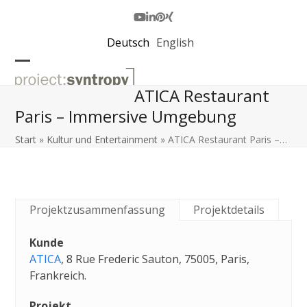
Skip
to
Youtube
LinkedIn
Pinterest
Xing
content
Deutsch
English
Open
Close
ATICA Restaurant
mobile
mobile
Paris – Immersive Umgebung
menu
menu
Start
»
Kultur und Entertainment
»
ATICA Restaurant Paris –…
Projektzusammenfassung
Projektdetails
Kunde
ATICA
, 8 Rue Frederic Sauton, 75005, Paris,
Frankreich.
Projekt