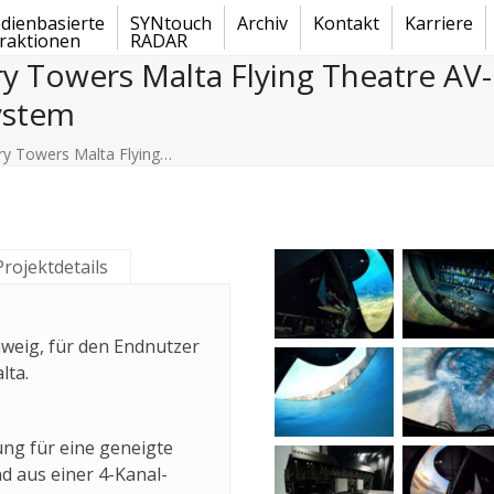
dienbasierte
SYNtouch
Archiv
Kontakt
Karriere
traktionen
RADAR
y Towers Malta Flying Theatre AV
ystem
y Towers Malta Flying…
Projektdetails
weig, für den Endnutzer
lta.
ng für eine geneigte
d aus einer 4-Kanal-