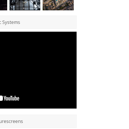
c Systems
urescreens