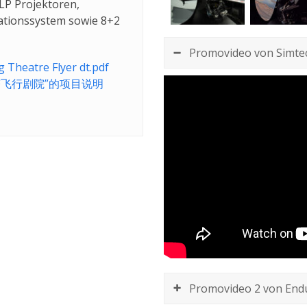
LP Projektoren,
ationssystem sowie 8+2
Promovideo von Simte
 Theatre Flyer dt.pdf
塔
飞行
剧院”
的
项目
说明
Promovideo 2 von End