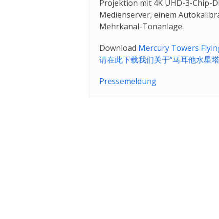
Projektion mit 4K UHD-3-Chip-D
Medienserver, einem Autokalibr
Mehrkanal-Tonanlage.
Download
Mercury Towers Flying
请在
此
下载
我们
关于“
马耳他
水星
Pressemeldung