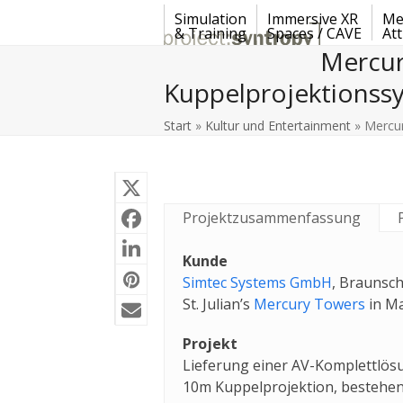
Skip
Simulation
Immersive XR
Me
to
& Training
Spaces / CAVE
At
content
Mercur
Kuppelprojektionss
Start
»
Kultur und Entertainment
»
Mercur
Projektzusammenfassung
Kunde
Simtec Systems GmbH
, Braunsch
St. Julian’s
Mercury Towers
in Ma
Projekt
Lieferung einer AV-Komplettlösu
10m Kuppelprojektion, bestehen